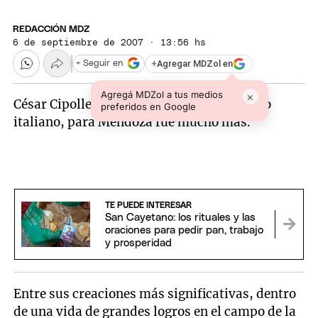
REDACCIÓN MDZ
6 de septiembre de 2007 · 13:56 hs
+
Agregar MDZol en
+ Seguir en
Agregá MDZol a tus medios
×
César Cipolletti fue un ingeniero hidráulico
preferidos en Google
italiano, para Mendoza fue mucho más.
TE PUEDE INTERESAR
San Cayetano: los rituales y las
oraciones para pedir pan, trabajo
y prosperidad
Entre sus creaciones más significativas, dentro
de una vida de grandes logros en el campo de la