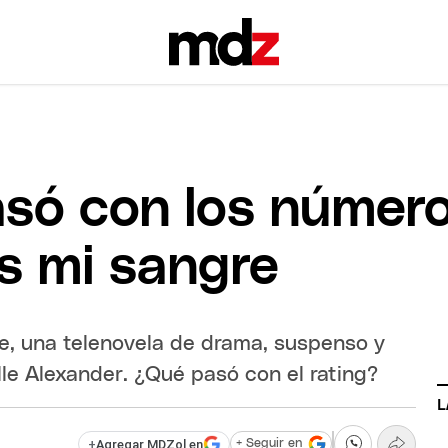
asó con los número
es mi sangre
e, una telenovela de drama, suspenso y
le Alexander. ¿Qué pasó con el rating?
L
+
Agregar MDZol en
+ Seguir en