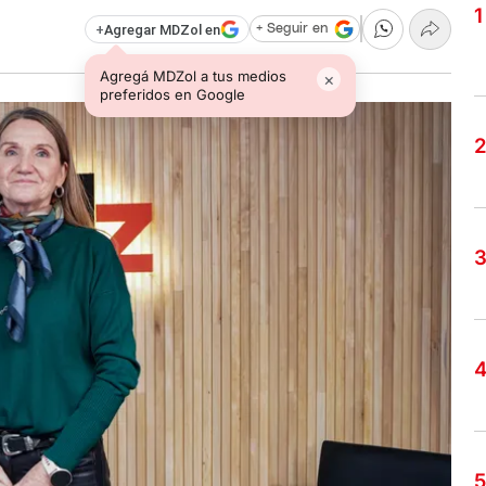
+
Agregar MDZol en
+ Seguir en
Agregá MDZol a tus medios
×
preferidos en Google