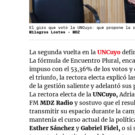
El giro que votó la UNCuyo: qué propone la 
Milagros Lostes - MDZ
La segunda vuelta en la
UNCuyo
defi
La fórmula de Encuentro Plural, en
impuso con el 53,36% de los votos y d
el triunfo, la rectora electa explicó l
de la gestión saliente y adelantó sus 
La rectora electa de la
UNCuyo,
Adria
FM
MDZ Radio
y sostuvo que el resu
transmitir su espacio durante la camp
mantenía el curso actual de la polític
Esther Sánchez
y
Gabriel
Fidel,
o si 