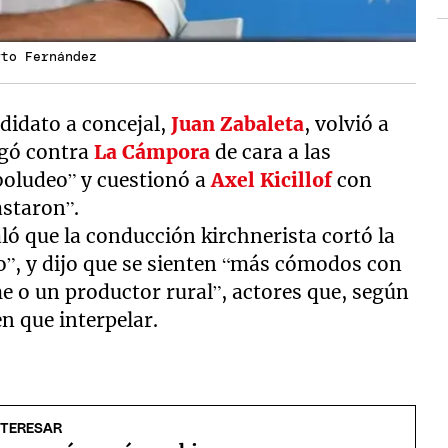
rto Fernández
didato a concejal,
Juan Zabaleta
, volvió a
rgó contra
La Cámpora
de cara a las
 boludeo” y cuestionó a
Axel Kicillof
con
astaron”.
ló que la conducción kirchnerista cortó la
ro”, y dijo que se sienten “más cómodos con
e o un productor rural”, actores que, según
en que interpelar.
NTERESAR