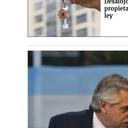
Desalojo
propieta
ley