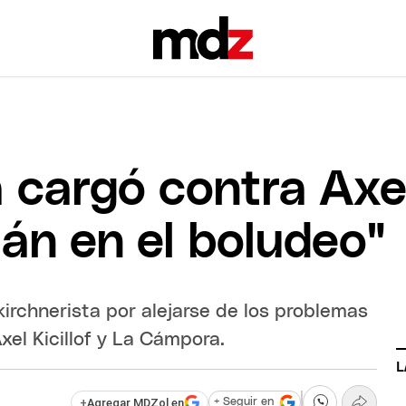
cargó contra Axel 
án en el boludeo"
kirchnerista por alejarse de los problemas
xel Kicillof y La Cámpora.
L
+
Agregar MDZol en
+ Seguir en