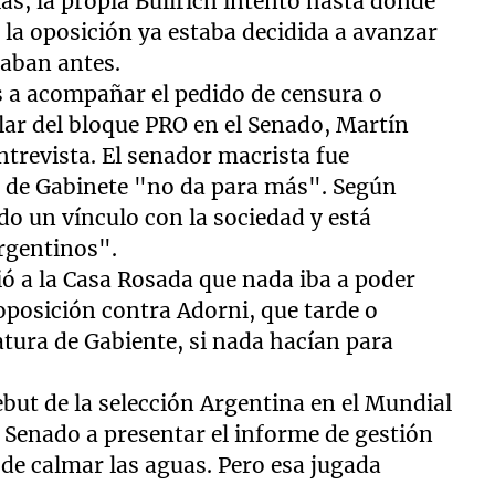
as, la propia Bullrich intentó hasta donde
o la oposición ya estaba decidida a avanzar
haban antes.
s a acompañar el pedido de censura o
ular del bloque PRO en el Senado, Martín
trevista. El senador macrista fue
e de Gabinete "no da para más". Según
o un vínculo con la sociedad y está
argentinos".
tió a la Casa Rosada que nada iba a poder
 oposición contra Adorni, que tarde o
atura de Gabiente, si nada hacían para
ebut de la selección Argentina en el Mundial
al Senado a presentar el informe de gestión
 de calmar las aguas. Pero esa jugada