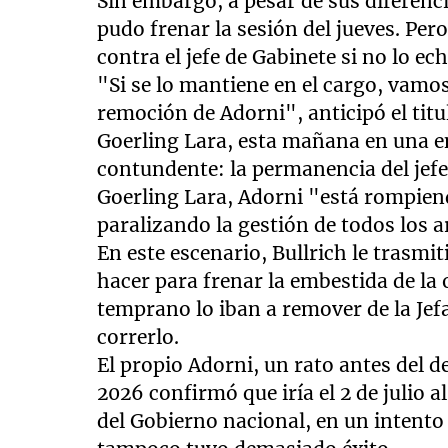
Sin embargo, a pesar de sus diferenci
pudo frenar la sesión del jueves. Per
contra el jefe de Gabinete si no lo ec
"Si se lo mantiene en el cargo, vamo
remoción de Adorni", anticipó el tit
Goerling Lara, esta mañana en una en
contundente: la permanencia del jef
Goerling Lara, Adorni "está rompiend
paralizando la gestión de todos los 
En este escenario, Bullrich le trasmi
hacer para frenar la embestida de la
temprano lo iban a remover de la Jef
correrlo.
El propio Adorni, un rato antes del d
2026 confirmó que iría el 2 de julio 
del Gobierno nacional, en un intento