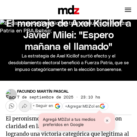
EN VIVO
El mensaje de Axel Kicillof a
Javier Milei: "Espero
mañana el llamado"
La estrategia de Axel Kicillof surtió efecto y el
desdoblamiento electoral benefició a Fuerza Patria, que se
impuso categóricamente en la elección bonaerense.
FACUNDO MARTÍN PASCAL
7 de septiembre de 2025 · 23:10 hs
+
Agregar MDZol en
+ Seguir en
El peronismo de
Fuerza Patria
se impuso con
Agregá MDZol a tus medios
×
preferidos en Google
claridad en las elecciones bonaerenses,
logrando una victoria categórica que legitima al