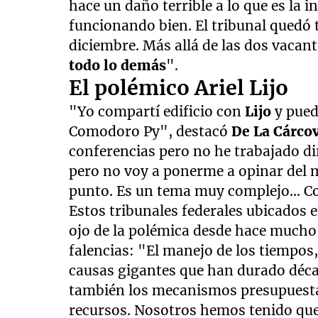
hace un daño terrible a lo que es la i
minutes,
59
funcionando bien. El tribunal quedó 
seconds
Volume
90%
diciembre. Más allá de las dos vacant
todo lo demás
".
El polémico Ariel Lijo
"Yo compartí edificio con
Lijo
y pued
Comodoro Py", destacó
De La Cárco
conferencias pero no he trabajado di
pero no voy a ponerme a opinar del m
punto. Es un tema muy complejo... 
Estos tribunales federales ubicados 
ojo de la polémica desde hace mucho 
falencias: "El manejo de los tiempos
causas gigantes que han durado décad
también los mecanismos presupuesta
recursos. Nosotros hemos tenido qu