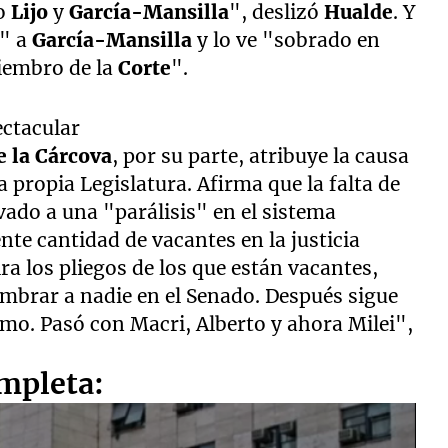
do
Lijo
y
García-Mansilla
", deslizó
Hualde
. Y
o" a
García-Mansilla
y lo ve "sobrado en
iembro de la
Corte
".
ctacular
e la Cárcova
, por su parte, atribuye la causa
a propia Legislatura. Afirma que la falta de
vado a una "parálisis" en el sistema
iente cantidad de vacantes en la justicia
ira los pliegos de los que están vacantes,
mbrar a nadie en el Senado. Después sigue
smo. Pasó con Macri, Alberto y ahora Milei",
ompleta: