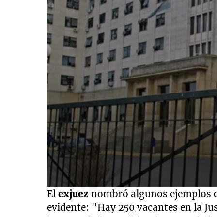
0
El
exjuez
nombró algunos ejemplos c
seconds
of
evidente: "Hay 250 vacantes en la Just
8