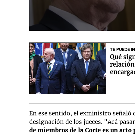
0
seconds
of
11
TE PUEDE I
minutes,
Qué sign
34
seconds
Volume
relación
90%
encarga
En ese sentido, el exministro señaló 
designación de los jueces. "Acá pasam
de miembros de la Corte es un acto 