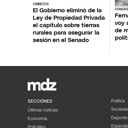
CAMBIOS
CONGR
El Gobierno eliminó de la
Fern
Ley de Propiedad Privada
voy 
el capítulo sobre tierras
de m
rurales para asegurar la
polí
sesión en el Senado
Política
SECCIONES
Socieda
Últimas noticias
Deporte
Economía
Espectác
Policiales