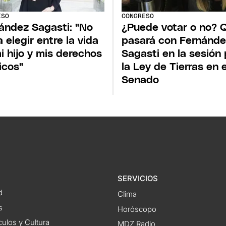
ESO
CONGRESO
ández Sagasti: "No
¿Puede votar o no? 
a elegir entre la vida
pasará con Fernánd
i hijo y mis derechos
Sagasti en la sesión 
ticos"
la Ley de Tierras en e
Senado
SERVICIOS
d
Clima
s
Horóscopo
ulos y Cultura
MDZ Radio