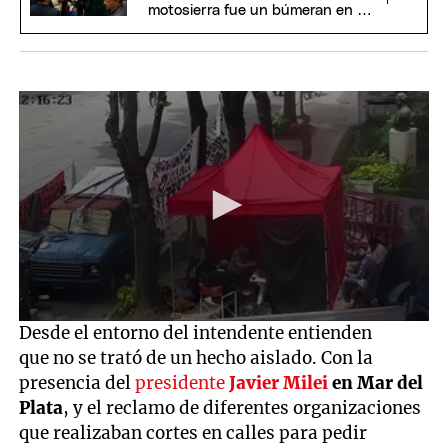
motosierra fue un búmeran en el
Senado
0
Desde el entorno del intendente entienden
seconds
que no se trató de un hecho aislado. Con la
of
24
presencia del
presidente
Javier Milei
en Mar del
seconds
Plata
, y el reclamo de diferentes organizaciones
que realizaban cortes en calles para pedir