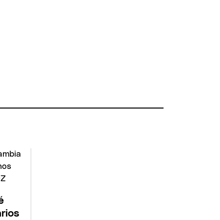
é
rios