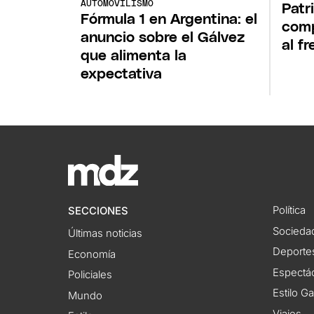
AUTOMOVILISMO
Patri
Fórmula 1 en Argentina: el
comp
anuncio sobre el Gálvez
al fr
que alimenta la
expectativa
Política
SECCIONES
Socieda
Últimas noticias
Deporte
Economía
Espectác
Policiales
Estilo G
Mundo
Viajes