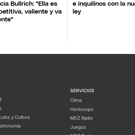
cia Bullrich: "Ella es
e inquilinos con la n
etitiva, valiente y va
ley
ente"
SERVICIOS
d
Clima
s
Horóscopo
ulos y Cultura
MDZ Radio
astronomía
Juegos