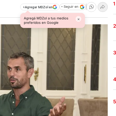
+
Agregar MDZol en
+ Seguir en
Agregá MDZol a tus medios
×
preferidos en Google