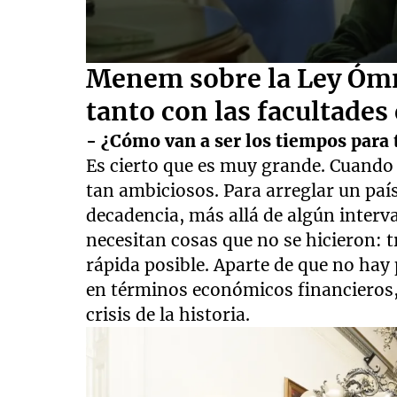
0
Menem sobre la Ley Óm
seconds
of
tanto con las facultades
3
minutes,
- ¿Cómo van a ser los tiempos para 
11
seconds
Volume
Es cierto que es muy grande. Cuando
90%
tan ambiciosos. Para arreglar un paí
decadencia, más allá de algún interva
necesitan cosas que no se hicieron: 
rápida posible. Aparte de que no hay
en términos económicos financieros, 
crisis de la historia.