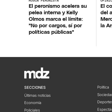
ROSCA PERONISTA
OPINI
El peronismo acelera su
El c
pelea interna y Kelly
del a
Olmos marca el límite:
Merc
"No por cargos, sí por
la A
políticas públicas"
Política
SECCIONES
Socieda
Últimas noticias
Deporte
Economía
Espectác
Policiales