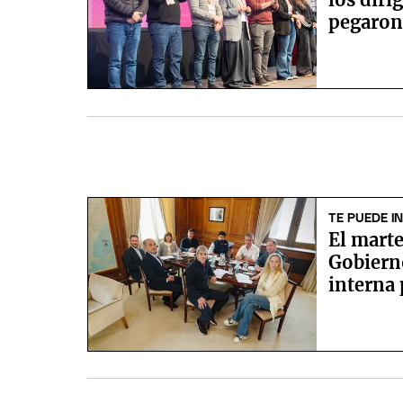
pegaron
TE PUEDE I
El marte
Gobiern
interna 
Senado