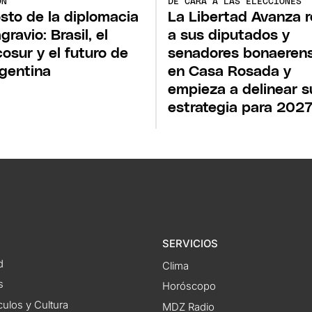
ÓN
DE CARA A LAS ELECCIONES
osto de la diplomacia
La Libertad Avanza 
gravio: Brasil, el
a sus diputados y
osur y el futuro de
senadores bonaeren
rgentina
en Casa Rosada y
empieza a delinear s
estrategia para 202
SERVICIOS
d
Clima
s
Horóscopo
ulos y Cultura
MDZ Radio