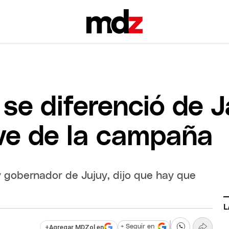
 se diferenció de J
ve de la campaña
y gobernador de Jujuy, dijo que hay que
L
+
Agregar MDZol en
+ Seguir en