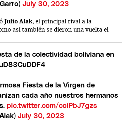
oGarro)
July 30, 2023
pó
Julio Alak
, el principal rival a la
Como así también se dieron una vuelta el
esta de la colectividad boliviana en
7uD83CuDDF4
rmosa Fiesta de la Virgen de
nizan cada año nuestros hermanos
as.
pic.twitter.com/coiPbJ7gzs
_Alak)
July 30, 2023