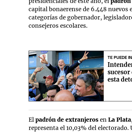
presidenciales de este año, el
padrón
capital bonaerense de 6.448 nuevos e
categorías de gobernador, legisladore
consejeros escolares.
TE PUEDE I
Intende
sucesor 
esta de
El
padrón
de extranjeros
en
La Plata
representa el 10,03% del electorado.