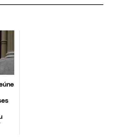
reúne
ses
u
7