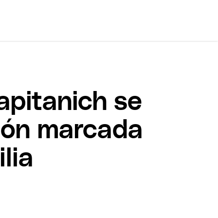
Capitanich se
ción marcada
lia