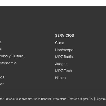
SERVICIOS
d
Clima
s
Horóscopo
ulos y Cultura
MDZ Radio
astronomía
Juegos
MDZ Tech
tos
Napsix
ter
or Editorial Responsable: Rubén Rabanal | Propietario: Territorio Digital S.A. | Regis