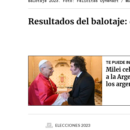
Balotaje 2023. Foto: Felicitas Oyhenart / M
Resultados del balotaje:
TE PUEDE I
Milei ce
a la Arg
los arg