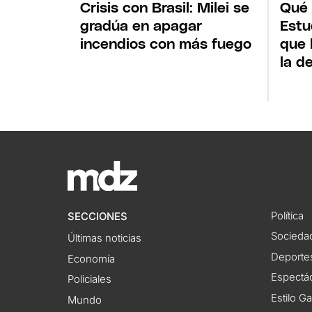
Crisis con Brasil: Milei se
Qué 
gradúa en apagar
Estu
incendios con más fuego
que 
la d
Política
SECCIONES
Socieda
Últimas noticias
Deporte
Economía
Espectác
Policiales
Estilo G
Mundo