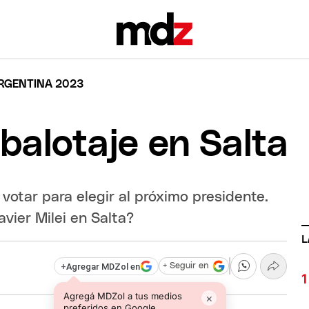
ARGENTINA 2023
balotaje en Salta
votar para elegir al próximo presidente.
vier Milei en Salta?
L
+
Agregar MDZol en
+ Seguir en
Agregá MDZol a tus medios
×
preferidos en Google