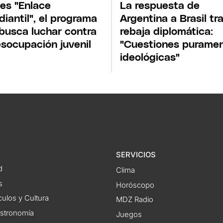
es "Enlace
La respuesta de
diantil", el programa
Argentina a Brasil tra
busca luchar contra
rebaja diplomática:
esocupación juvenil
"Cuestiones purame
ideológicas"
SERVICIOS
d
Clima
s
Horóscopo
ulos y Cultura
MDZ Radio
astronomía
Juegos