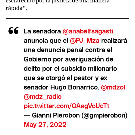
esclarecido por la justicia de una manera
rápida".
La senadora
@anabelfsagasti
anuncia que el
@PJ_Mza
realizará
una denuncia penal contra el
Gobierno por averiguación de
delito por el subsidio millonario
que se otorgó al pastor y ex
senador Hugo Bonarrico.
@mdzol
@mdz_radio
pic.twitter.com/OAagVoUcTt
— Gianni Pierobon (@gmpierobon)
May 27, 2022