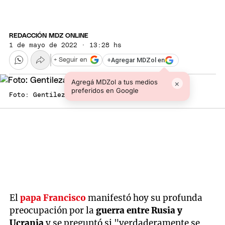
REDACCIÓN MDZ ONLINE
1 de mayo de 2022 · 13:28 hs
+
Agregar MDZol en
+ Seguir en
Agregá MDZol a tus medios
×
preferidos en Google
Foto: Gentileza
El
papa Francisco
manifestó hoy su profunda
preocupación por la
guerra entre Rusia y
Ucrania
y se preguntó si "verdaderamente se