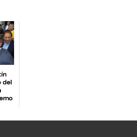
tín
o del
a
terno