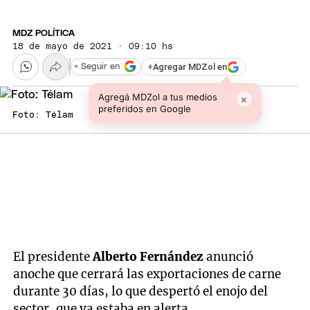
MDZ POLÍTICA
18 de mayo de 2021 · 09:10 hs
+
Agregar MDZol en
+ Seguir en
Agregá MDZol a tus medios
×
preferidos en Google
Foto: Télam
El presidente
Alberto Fernández
anunció
anoche que cerrará las exportaciones de carne
durante 30 días, lo que despertó el enojo del
sector, que ya estaba en alerta.