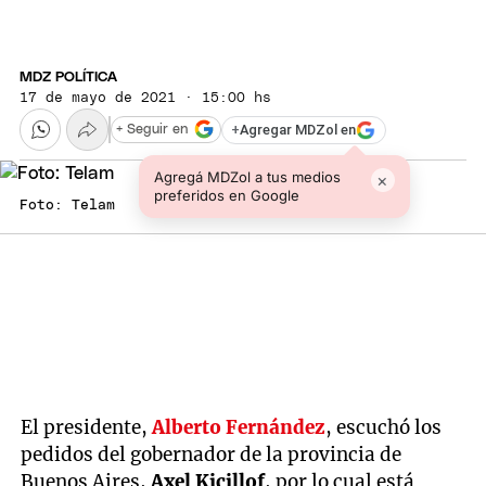
MDZ POLÍTICA
17 de mayo de 2021 · 15:00 hs
+
Agregar MDZol en
+ Seguir en
Agregá MDZol a tus medios
×
preferidos en Google
Foto: Telam
El presidente,
Alberto Fernández
, escuchó los
pedidos del gobernador de la provincia de
Buenos Aires,
Axel Kicillof
, por lo cual está