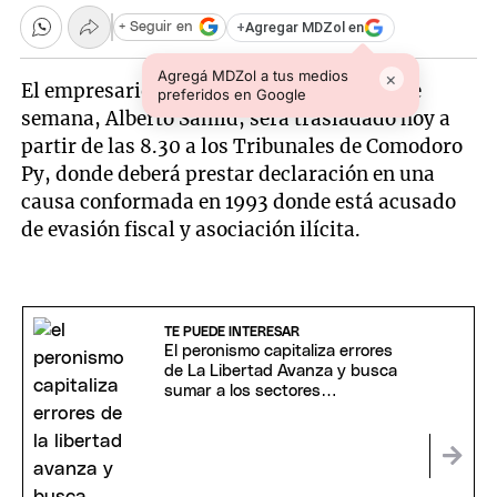
+
Agregar MDZol en
+ Seguir en
Agregá MDZol a tus medios
×
El empresario de la carne detenido el fin de
preferidos en Google
semana, Alberto Samid, será trasladado hoy a
partir de las 8.30 a los Tribunales de Comodoro
Py, donde deberá prestar declaración en una
causa conformada en 1993 donde está acusado
de evasión fiscal y asociación ilícita.
TE PUEDE INTERESAR
El peronismo capitaliza errores
de La Libertad Avanza y busca
sumar a los sectores
dialoguistas