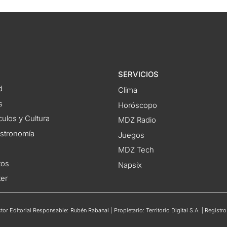
SERVICIOS
d
Clima
s
Horóscopo
ulos y Cultura
MDZ Radio
astronomía
Juegos
MDZ Tech
tos
Napsix
ter
or Editorial Responsable: Rubén Rabanal | Propietario: Territorio Digital S.A. | Regis