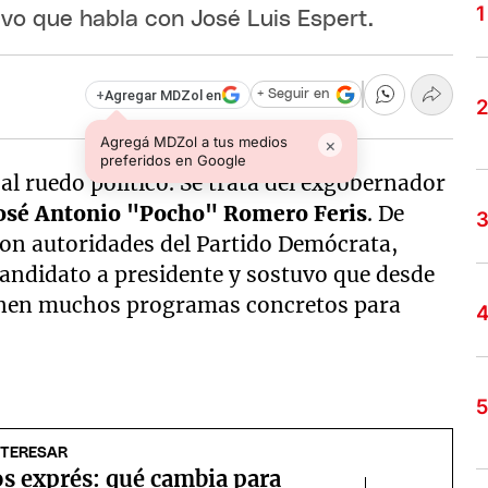
uvo que habla con José Luis Espert.
+
Agregar MDZol en
+ Seguir en
Agregá MDZol a tus medios
×
preferidos en Google
al ruedo político. Se trata del exgobernador
osé Antonio "Pocho" Romero Feris
. De
con autoridades del Partido Demócrata,
andidato a presidente y sostuvo que desde
nen muchos programas concretos para
NTERESAR
s exprés: qué cambia para