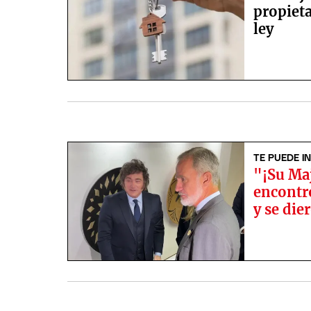
propieta
ley
TE PUEDE I
"¡Su Maj
encontró
y se die