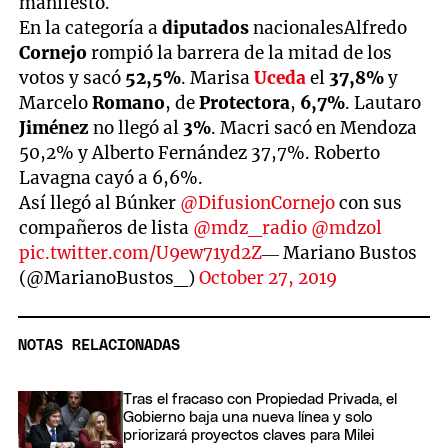
manifestó.
En la categoría a
diputados
nacionalesAlfredo
Cornejo
rompió la barrera de la mitad de los
votos y sacó
52,5%
. Marisa
Uceda
el
37,8%
y
Marcelo
Romano
, de
Protectora
,
6,7%
. Lautaro
Jiménez
no llegó al
3%
. Macri sacó en Mendoza
50,2% y Alberto Fernández 37,7%. Roberto
Lavagna cayó a 6,6%.
Así llegó al Búnker
@DifusionCornejo
con sus
compañeros de lista
@mdz_radio
@mdzol
pic.twitter.com/U9ew71yd2Z
— Mariano Bustos
(@MarianoBustos_)
October 27, 2019
NOTAS RELACIONADAS
Tras el fracaso con Propiedad Privada, el
Gobierno baja una nueva línea y solo
priorizará proyectos claves para Milei