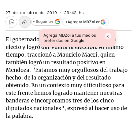
27 de octubre de 2019 · 23:42 hs
+
Agregar MDZol en
+ Seguir en
Agregá MDZol a tus medios
×
El gobernador
Alfredo Cornejo
es diputado
preferidos en Google
electo y logró dar vuelta la elección. Al mismo
tiempo, traccionó a Mauricio Macri, quien
también logró un resultado positivo en
Mendoza. "Estamos muy orgullosos del trabajo
hecho, de la organización y del resultado
obtenido. En un contexto muy dificultoso para
este frente hemos logrado mantener nuestras
banderas e incorporamos tres de los cinco
diputados nacionales", expresó al hacer uso de
la palabra.