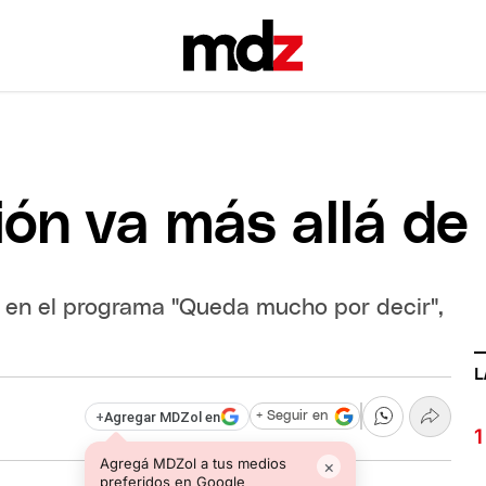
ón va más allá de 
s en el programa "Queda mucho por decir",
L
+
Agregar MDZol en
+ Seguir en
Agregá MDZol a tus medios
×
preferidos en Google