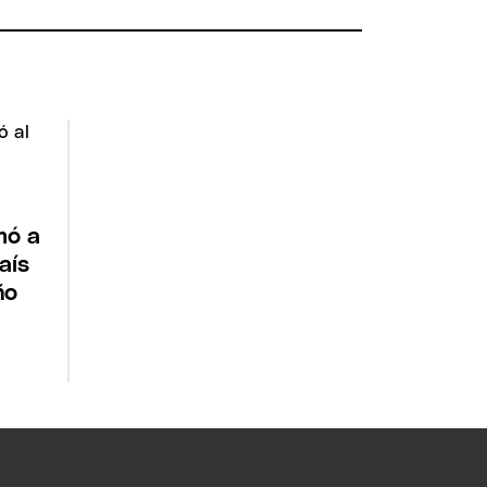
mó a
aís
ño