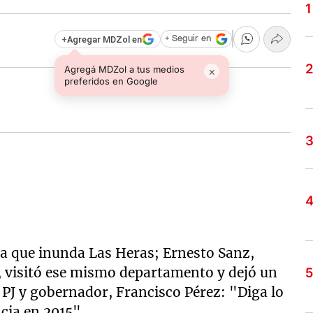
+
Agregar MDZol en
+ Seguir en
Agregá MDZol a tus medios
×
preferidos en Google
ja que inunda Las Heras; Ernesto Sanz,
l, visitó ese mismo departamento y dejó un
 PJ y gobernador, Francisco Pérez: "Diga lo
cia en 2015".