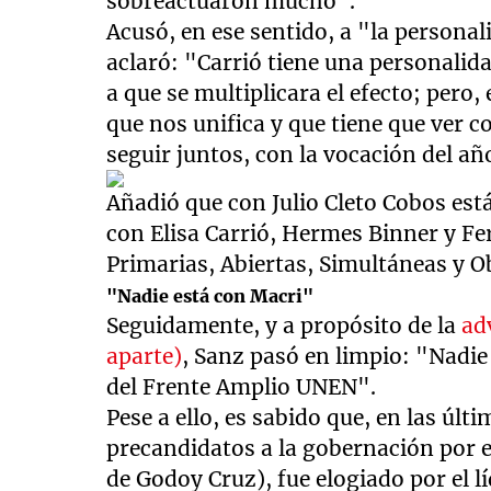
sobreactuaron mucho".
Acusó, en ese sentido, a "la personal
aclaró: "Carrió tiene una personalid
a que se multiplicara el efecto; pero
que nos unifica y que tiene que ver
seguir juntos, con la vocación del añ
Añadió que con Julio Cleto Cobos es
con Elisa Carrió, Hermes Binner y Fe
Primarias, Abiertas, Simultáneas y O
"Nadie está con Macri"
Seguidamente, y a propósito de la
ad
aparte)
, Sanz pasó en limpio: "Nadie 
del Frente Amplio UNEN".
Pese a ello, es sabido que, en las últ
precandidatos a la gobernación por e
de Godoy Cruz), fue elogiado por el l