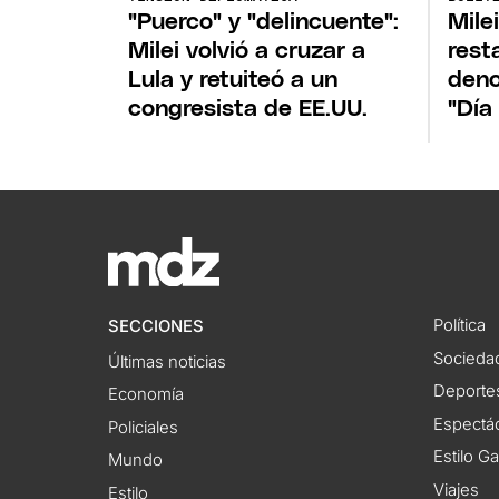
"Puerco" y "delincuente":
Mile
Milei volvió a cruzar a
rest
Lula y retuiteó a un
deno
congresista de EE.UU.
"Día
Política
SECCIONES
Socieda
Últimas noticias
Deporte
Economía
Espectác
Policiales
Estilo G
Mundo
Viajes
Estilo