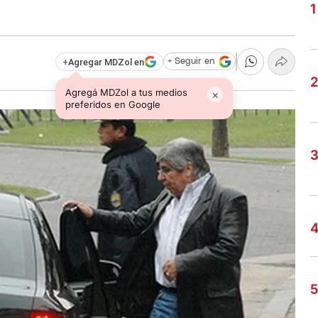
+
Agregar MDZol en
+ Seguir en
Agregá MDZol a tus medios
×
preferidos en Google