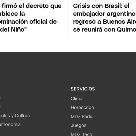
i firmó el decreto que
Crisis con Brasil: el
ablece la
embajador argentino
minación oficial de
regresó a Buenos Air
 del Niño"
se reunirá con Quirn
SERVICIOS
d
Clima
s
Horóscopo
ulos y Cultura
MDZ Radio
astronomía
Juegos
MDZ Tech