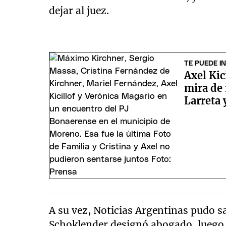
dejar al juez.
TE PUEDE I
Axel Kic
mira de 
Larreta 
A su vez, Noticias Argentinas pudo 
Schoklender designó abogado, luego 