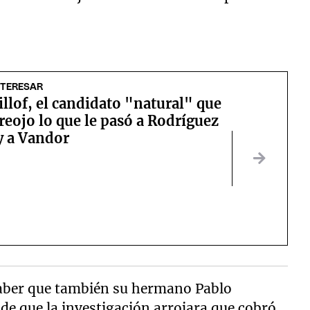
NTERESAR
illof, el candidato "natural" que
reojo lo que le pasó a Rodríguez
y a Vandor
saber que también su hermano Pablo
de que la investigación arrojara que cobró