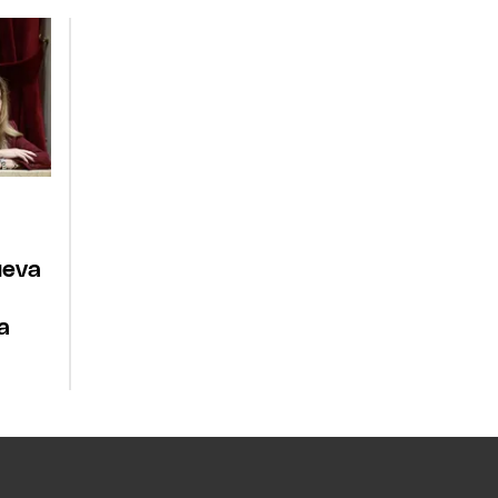
l
ueva
á
a