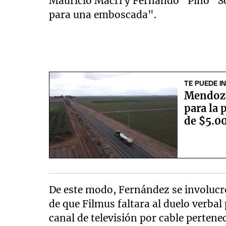
Mauricio Macri y Fernando "Pino" So
para una emboscada".
TE PUEDE I
Mendoza
para la 
de $5.0
De este modo, Fernández se involucr
de que Filmus faltara al duelo verbal 
canal de televisión por cable pertenec