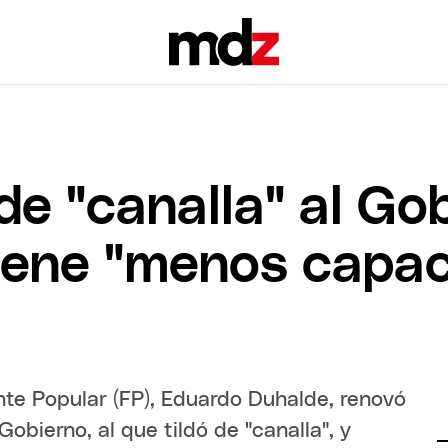
de "canalla" al Gob
tiene "menos capa
ente Popular (FP), Eduardo Duhalde, renovó
obierno, al que tildó de "canalla", y