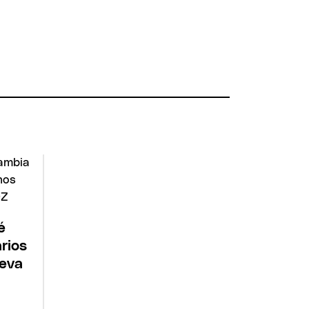
é
rios
ueva