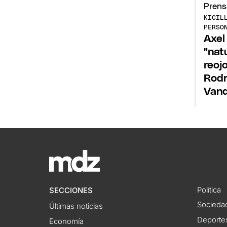
KICIL
PERSO
Axel 
"nat
reoj
Rodr
Van
Política
SECCIONES
Socieda
Últimas noticias
Deporte
Economía