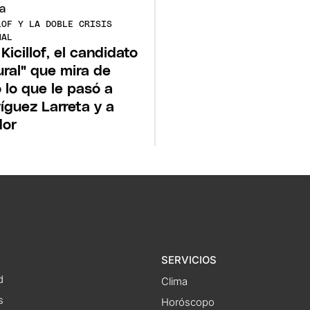
LOF Y LA DOBLE CRISIS
NAL
Kicillof, el candidato
ural" que mira de
o lo que le pasó a
íguez Larreta y a
dor
SERVICIOS
d
Clima
s
Horóscopo