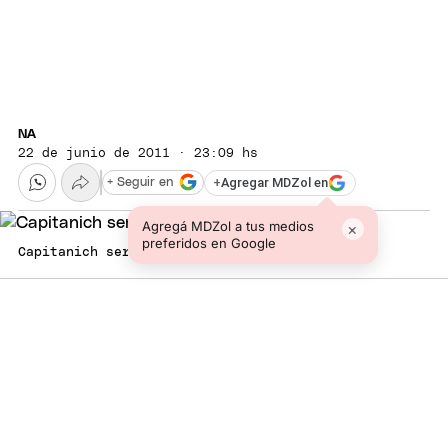
NA
22 de junio de 2011 · 23:09 hs
+
Agregar MDZol en
+ Seguir en
Agregá MDZol a tus medios
×
preferidos en Google
Capitanich sería el elegido. Foto: NA