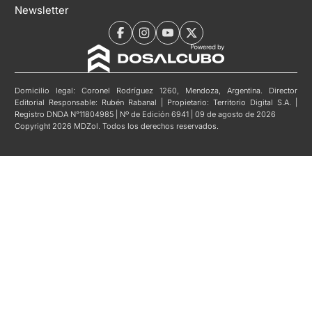
Newsletter
Domicilio legal: Coronel Rodríguez 1260, Mendoza, Argentina. Director
Editorial Responsable: Rubén Rabanal | Propietario: Territorio Digital S.A. |
Registro DNDA N°11804985 | Nº de Edición 6941 | 09 de agosto de 2026
Copyright 2026 MDZol. Todos los derechos reservados.