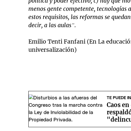
política y poder efectivo; c) hay que mov
menos gente competente, tecnologías ad
estos requisitos, las reformas se quedan
decir, a las aulas”.
Emilio Tenti Fanfani (En La educació
universalización)
TE PUEDE I
Caos en 
respaldó
"delinc