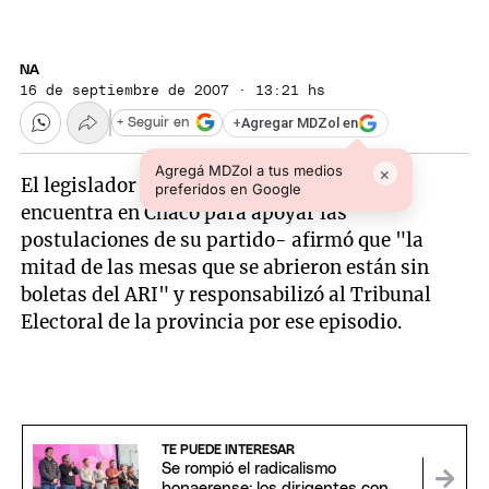
NA
16 de septiembre de 2007 · 13:21 hs
+
Agregar MDZol en
+ Seguir en
Agregá MDZol a tus medios
×
El legislador Fernando Sánchez -quien se
preferidos en Google
encuentra en Chaco para apoyar las
postulaciones de su partido- afirmó que "la
mitad de las mesas que se abrieron están sin
boletas del ARI" y responsabilizó al Tribunal
Electoral de la provincia por ese episodio.
TE PUEDE INTERESAR
Se rompió el radicalismo
bonaerense: los dirigentes con