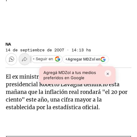
NA
14 de septiembre de 2007 · 14:13 hs
+
Agregar MDZol en
+ Seguir en
Agregá MDZol a tus medios
×
El ex ministro de Economía y candidato
preferidos en Google
presidencial Roberto Lavagna denunció esta
mañana que la inflación real rondará "el 20 por
ciento" este año, una cifra mayor a la
establecida por la estadística oficial.