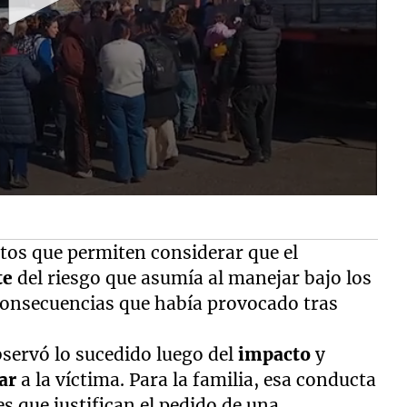
tos que permiten considerar que el
te
del riesgo que asumía al manejar bajo los
 consecuencias que había provocado tras
observó lo sucedido luego del
impacto
y
ar
a la víctima. Para la familia, esa conducta
s que justifican el pedido de una