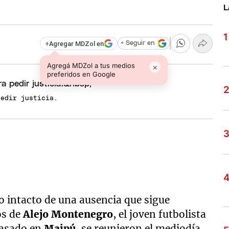
L
+
Agregar MDZol en
+ Seguir en
Agregá MDZol a tus medios
×
preferidos en Google
pedir justicia.
do intacto de una ausencia que sigue
os de
Alejo Montenegro
, el joven futbolista
 pasado en
Maipú
, se reunieron el mediodía