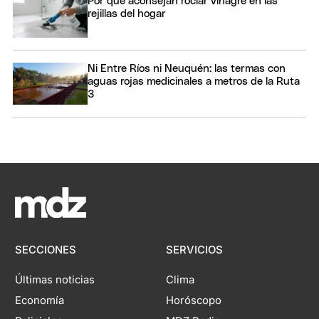
Por qué aconsejan rociar vinagre en las
rejillas del hogar
Ni Entre Ríos ni Neuquén: las termas con
aguas rojas medicinales a metros de la Ruta
3
SECCIONES
SERVICIOS
Últimas noticias
Clima
Economía
Horóscopo