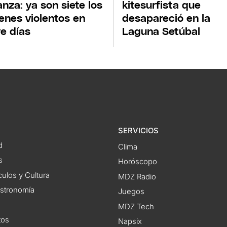
nza: ya son siete los
kitesurfista que
enes violentos en
desapareció en la
e días
Laguna Setúbal
SERVICIOS
d
Clima
s
Horóscopo
ulos y Cultura
MDZ Radio
astronomía
Juegos
MDZ Tech
tos
Napsix