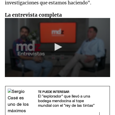
investigaciones que estamos haciendo".
La entrevista completa
0
seconds
of
32
TE PUEDE INTERESAR
minutes,
El "explorador" que llevó a una
32
bodega mendocina al tope
seconds
mundial con el "rey de las tintas"