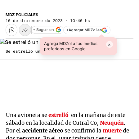
MDZ POLICIALES
16 de diciembre de 2023 · 10:46 hs
+
Agregar MDZol en
+ Seguir en
Agregá MDZol a tus medios
×
preferidos en Google
Se estrelló un avioneta en Neuquén Foto: NA
Una avioneta se
estrelló
en la mañana de este
sábado en la localidad de Cutral Co,
Neuquén
.
Por el
accidente aéreo
se confirmó la
muerte
de
dos personas. En el lugar trabajan desde