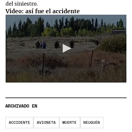
del siniestro.
Video: así fue el accidente
0
seconds
of
33
seconds
ARCHIVADO EN
ACCIDENTE
AVIONETA
MUERTE
NEUQUÉN