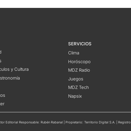
SERVICIOS
d
Clima
s
Horóscopo
ulos y Cultura
MDZ Radio
astronomía
Juegos
MDZ Tech
tos
Napsix
ter
or Editorial Responsable: Rubén Rabanal | Propietario: Territorio Digital S.A. | Regis