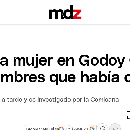
a mujer en Godoy 
iambres que había
 la tarde y es investigado por la Comisaría
L
+
Agregar MDZol en
+ Seguir en