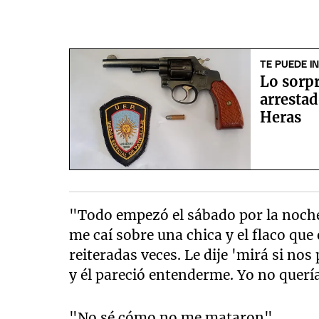
TE PUEDE I
Lo sorpr
arrestad
Heras
"Todo empezó el sábado por la noche
me caí sobre una chica y el flaco que 
reiteradas veces. Le dije 'mirá si n
y él pareció entenderme. Yo no quería
"No sé cómo no me mataron"