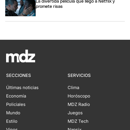
La divertida película que llegó a Netflix y
promete risas
SECCIONES
SERVICIOS
Últimas noticias
Clima
Economía
Horóscopo
Policiales
MDZ Radio
Mundo
Juegos
Estilo
MDZ Tech
Vinos
Napsix