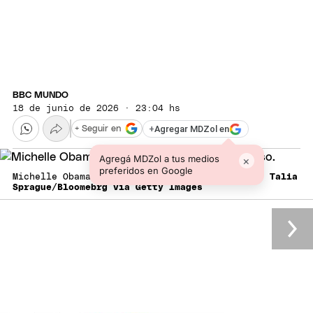
BBC MUNDO
18 de junio de 2026 · 23:04 hs
+
Agregar MDZol en
+ Seguir en
Agregá MDZol a tus medios
×
preferidos en Google
Michelle Obama pronunció un emotivo discurso.
Talia
Sprague/Bloomebrg via Getty Images