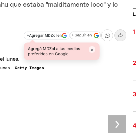
ahu que estaba "malditamente loco" y lo
L
+
Agregar MDZol en
+ Seguir en
Agregá MDZol a tus medios
×
preferidos en Google
 lunes.
Getty Images