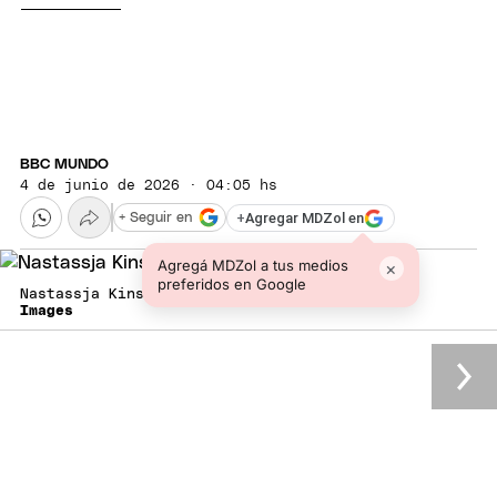
BBC MUNDO
4 de junio de 2026 · 04:05 hs
+
Agregar MDZol en
+ Seguir en
Agregá MDZol a tus medios
×
preferidos en Google
Nastassja Kinski en una imagen de 1976.
Getty
Images