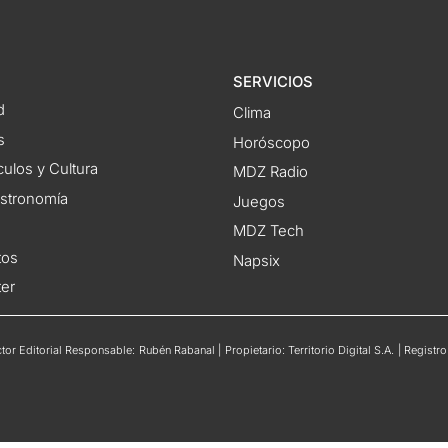
SERVICIOS
d
Clima
s
Horóscopo
ulos y Cultura
MDZ Radio
astronomía
Juegos
MDZ Tech
tos
Napsix
ter
or Editorial Responsable: Rubén Rabanal | Propietario: Territorio Digital S.A. | Regis