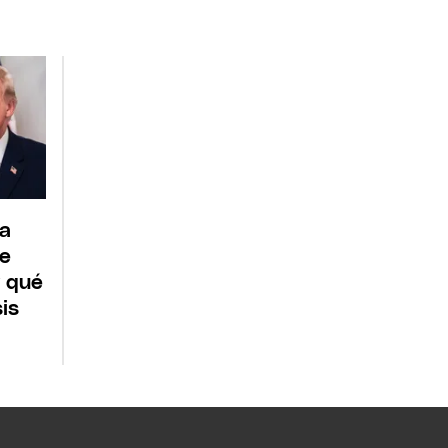
la
re
y qué
sis