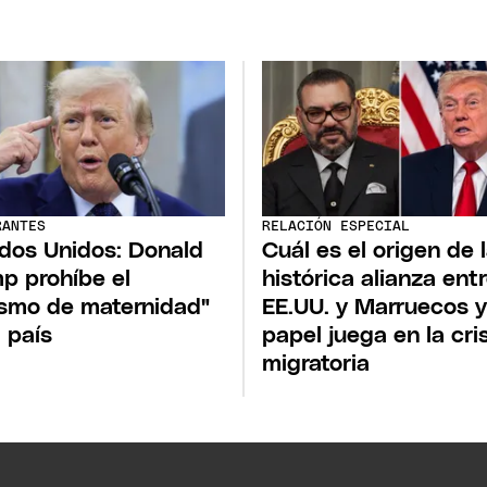
RANTES
RELACIÓN ESPECIAL
dos Unidos: Donald
Cuál es el origen de 
p prohíbe el
histórica alianza ent
ismo de maternidad"
EE.UU. y Marruecos 
l país
papel juega en la cri
migratoria