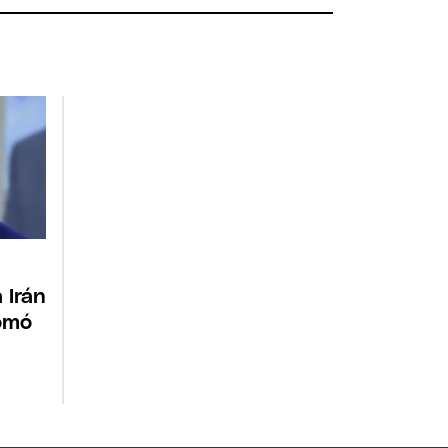
 Irán
tomó