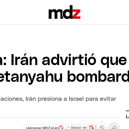
 Irán advirtió que
Netanyahu bombard
ciones, Irán presiona a Israel para evitar
L
+
Agregar MDZol en
+ Seguir en