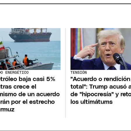
DO ENERGÉTICO
TENSIÓN
etróleo baja casi 5%
"Acuerdo o rendición
tras crece el
total": Trump acusó a
mismo de un acuerdo
de "hipocresía" y re
Irán por el estrecho
los ultimátums
Ormuz