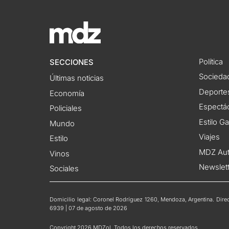
Política
SECCIONES
Socieda
Últimas noticias
Deporte
Economía
Espectác
Policiales
Estilo G
Mundo
Viajes
Estilo
MDZ Au
Vinos
Newslet
Sociales
Domicilio legal: Coronel Rodríguez 1260, Mendoza, Argentina. Direct
6939 | 07 de agosto de 2026
Copyright 2026 MDZol. Todos los derechos reservados.