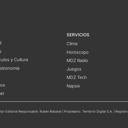
SERVICIOS
d
Clima
s
Horóscopo
ulos y Cultura
MDZ Radio
astronomía
Juegos
MDZ Tech
tos
Napsix
ter
or Editorial Responsable: Rubén Rabanal | Propietario: Territorio Digital S.A. | Regis