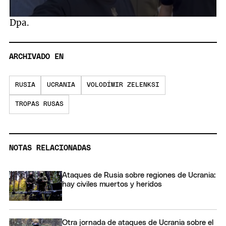
0
Dpa.
seconds
of
39
seconds
ARCHIVADO EN
RUSIA
UCRANIA
VOLODÍMIR ZELENKSI
TROPAS RUSAS
NOTAS RELACIONADAS
Ataques de Rusia sobre regiones de Ucrania:
hay civiles muertos y heridos
Otra jornada de ataques de Ucrania sobre el