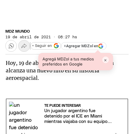
MDZ MUNDO
19 de abril de 2021 · 08:27 hs
+
Agregar MDZol en
+ Seguir en
Agregá MDZol a tus medios
×
Hoy, 19 de abril de 2021, la especie humana
preferidos en Google
alcanza una nuevo hito en su historia
aeroespacial.
TE PUEDE INTERESAR
Un jugador argentino fue
detenido por el ICE en Miami
mientras viajaba con su equipo
de fútbol